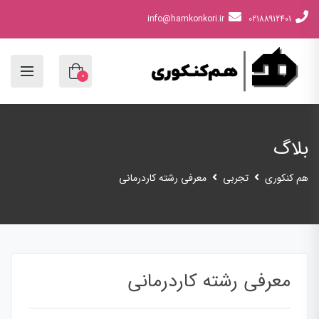
info@hamkonkori.ir
02188912401
0
بلاگ
هم کنکوری
تجربی
معرفی رشته کاردرمانی
معرفی رشته کاردرمانی