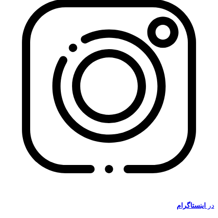
در
اینستاگرام