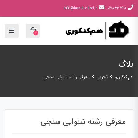
info@hamkonkori.ir
02188912401
0
بلاگ
هم کنکوری
تجربی
معرفی رشته شنوایی سنجی
معرفی رشته شنوایی سنجی