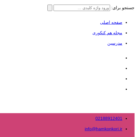
جستجو برای:
صفحه اصلی
مجله هم کنکوری
مدرسین
02188912401
info@hamkonkori.ir