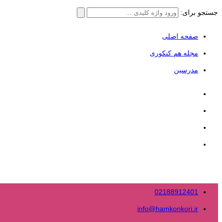
جستجو برای:
صفحه اصلی
مجله هم کنکوری
مدرسین
02188912401
info@hamkonkori.ir