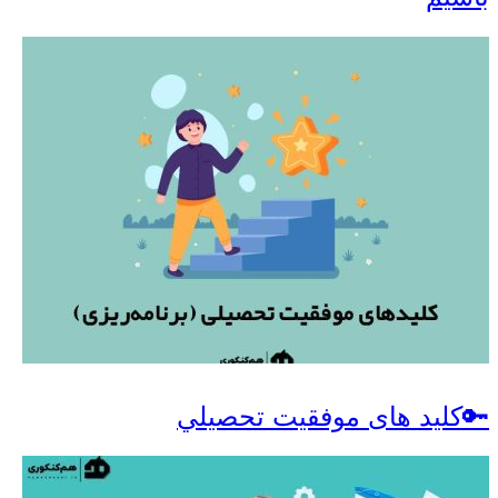
🔑کلید های موفقيت تحصيلي