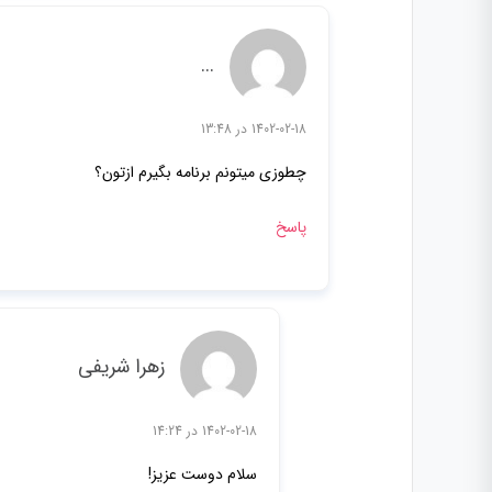
...
1402-02-18 در 13:48
چطوزی میتونم برنامه بگیرم ازتون؟
پاسخ
زهرا شریفی
1402-02-18 در 14:24
سلام دوست عزیز!