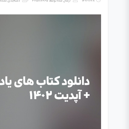
1401-11-28
ارسال شده توسط
475812465
دسته‌بندی نشده