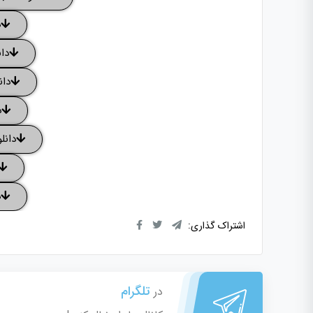
د
دان
دان
د
دانل
د
اشتراک گذاری:
تلگرام
در