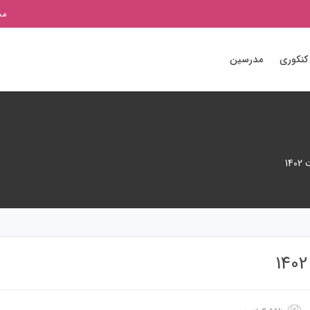
مج
کنکوری
مدرسین
14