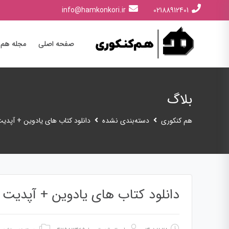
info@hamkonkori.ir
02188912401
صفحه اصلی
مجله هم 
بلاگ
هم کنکوری
دسته‌بندی نشده
دانلود کتاب های یادوین + آپدیت 02
دانلود کتاب های یادوین + آپدیت 1402