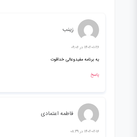
زینب
1402-01-26 در 09:06
یه برنامه مفیدوعالی خداقوت
پاسخ
فاطمه اعتمادی
1402-02-16 در 08:39