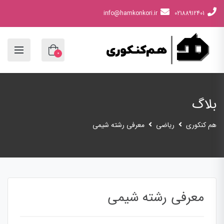
info@hamkonkori.ir
02188912401
0
بلاگ
هم کنکوری
ریاضی
معرفی رشته شیمی
معرفی رشته شیمی