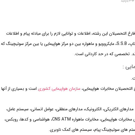
بازدید
ارغ التحصیلان این رشته، اطلاعات و توانایی لازم را برای مبادله پیام و اطلاعات
هوانوردی، استفاده از سیستم های سوئیچینگ، مدارهای رادیوتله تاپ، S.S.B، مایکروویو و ماهواره بین دو مرکز هواپیمایی یا بین مرکز سوئیچینگ که
ند. تخصصی که در حد کاردانی است.
ایی :
.
رغ التحصیلان مخابرات هواپیمایی،
سازمان هواپیمایی کشوری
است و بسیاری از آنها
های الکتریکی، الکترونیک، مدارهای منطقی، عوامل انسانی، سیستم عامل،
اصول مخابرات، مقررات مخابرات، حقوق هواپیمایی، زبان تخصصی مخابرات هواپیمایی، مخابرات ماهواره CNS ATM، هواشناسی و کدها، روبکس،
یستم های سوئیچینگ پیام، سیستم های کمک ناوبری.