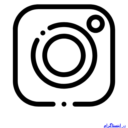
در
اینستاگرام