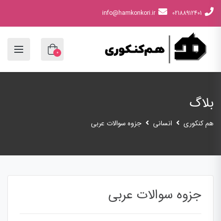
info@hamkonkori.ir
02188912401
0
بلاگ
هم کنکوری
انسانی
جزوه سوالات عربی
جزوه سوالات عربی