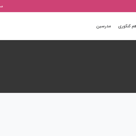
مج
م کنکوری
مدرسین