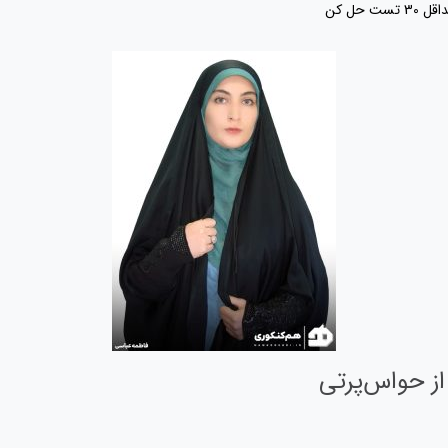
حل کن
از حواس‌پرتی