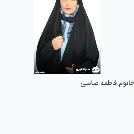
انوم فاطمه عباسی