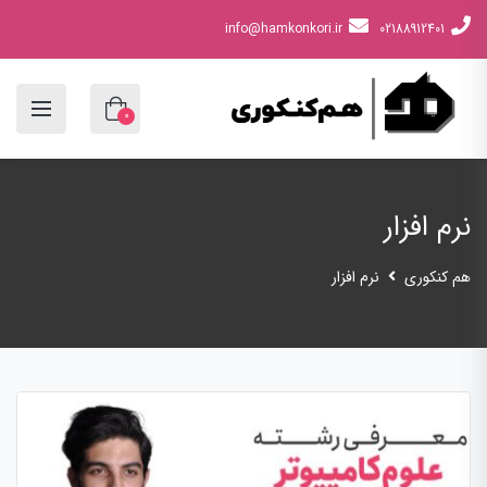
info@hamkonkori.ir
02188912401
0
نرم افزار
هم کنکوری
نرم افزار