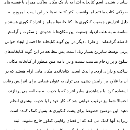
شاید با شنیدن اسم کتابخانه ابتدا به یاد یک مکان ساکت همراه با قفسه های
طولانی کتاب بیافتید اما واقعیت اکثر کتابخانه ها جز این است. امروزه به
دلیل افزایش جمعیت کنکوری ها، کتابخانه‌ها مملو از افراد کنکوری هستند و
متاسفانه به علت ازدیاد جمعیت این مکان‌ها تا حدودی از سکوت و آرامش
فاصله گرفته‌اند. از طرف دیگر در این گونه کتابخانه ها احتمال ایجاد حواس
پرتی توسط سایرین بسیار زیاد است. پس مطالعه در این گونه کتابخانه‌های
شلوغ و پرازدحام مناسب نیست و در ادامه متن منظور از کتابخانه مکانی
ساکت و دارای ازدحام اندک است. کتابخانه‌ها مکان هایی آرام هستند که در
آن ها علاوه بر آرامش ذهنی، می توان به عنوان فضایی برای افزایش رقابت
استفاده کرد. با مشاهده‌ی سایر افراد که با جدیت به مطالعه می پردازند،
احتمالا شما نیز ترغیب خواهی شد که کار خود را با جدیت بیشتری انجام
دهید. این موضوع خصوصا برای پشت کنکوری ها بسیار کمک کننده است
زیرا به آنها کمک می کند که از فضای رقابتی کنکور خارج نشوند. البته