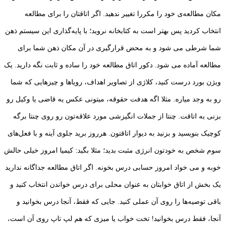
مکان مطالعه‌ی خود را مکررا تغییر ندهید. اگر اتاقتان را برای مطالعه
انتخاب کردید پس بهتر است به کتابخانه نروید؛ با پایه‌گذاری این سیستم ذهن
شما شرطی می شود و به محض قرارگیری در آن مکان ذهن شما برای
مطالعه آماده می شود. دکور اتاق مطالعه خود را ساده و ثابت نگه دارید. یک
ویژن بورد درست کنید، کلاژی از تصاویر اهداف، رویاها و چیزهایی که شما
رو به وجد میاره. مثلا اگه هدفت حقوقه، میتونی عکس یه قاضی یا وکیل رو
بزنی به اتاقت. چنتا از جملات انگیزشی مورد علاقه‌تون رو روی چنتا برگه
کوچیک بنویسید و بزنید به دیوار اتاقتون. هرروز برید جلوی آینه و با فعل‌های
سوم شخص به خودتون انرژی مثبت بدید؛ مثلا بگید: کیمیا امروز خیلی حالش
خوبه و می خواد امروز حسابی درس بخونه. اگر اتاق مطالعه جداگانه ندارید
یک بخش از اتاق خوابتان به عنوان محلی برای درس خواندن انتخاب کنید و
باقی توصیه‌ها را روی آن عملی کنید. جایی که فقط، آنجا درس بخوانید و
آنجا، فقط درس بخوانید! تخت خواب یا میزی که هم لپ تاپ روی آن است،