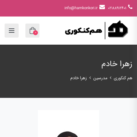
info@hamkonkori.ir
02188912401
0
زهرا خادم
هم کنکوری
مدرسین
زهرا خادم