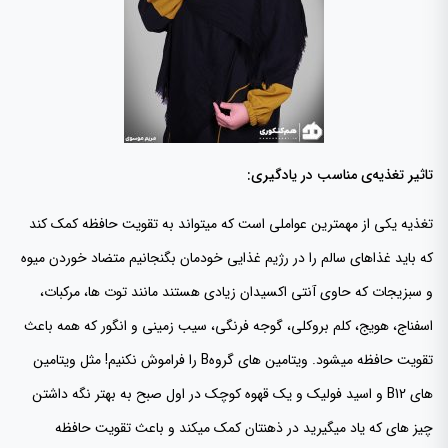
تاثیر تغذیه‌ی مناسب در یادگیری:
تغذیه یکی از مهمترین عواملی است که میتواند به تقویت حافظه کمک کند
که باید غذاهای سالم را در رژیم غذایی خودمان بگنجانیم متضاد خوردن میوه
و سبزیجات که حاوی آنتی اکسیدان زیادی هستند مانند توت ها، مرکبات،
اسفناج، هویج، کلم بروکلی، گوجه فرنگی، سیب زمینی و انگور که همه باعث
تقویت حافظه میشود. ویتامین های گروهB را فراموش نکنیم! مثل ویتامین
های B12 و اسید فولیک و یک قهوه کوچک در اول صبح به بهتر نگه داشتن
چیز های که یاد میگیرید در ذهنتان کمک میکند و باعث تقویت حافظه