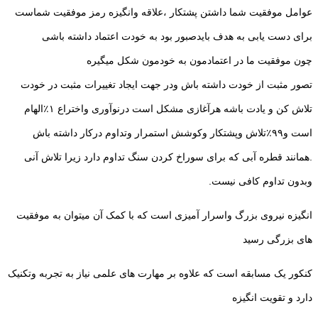
عوامل موفقیت شما داشتن پشتکار ،علاقه وانگیزه رمز موفقیت شماست
برای دست یابی به هدف بایدصبور بود به خودت اعتماد داشته باشی
چون موفقیت ما در اعتمادمون به خودمون شکل میگیره
تصور مثبت از خودت داشته باش ودر جهت ایجاد تغییرات مثبت در خودت
تلاش کن و یادت باشه هرآغازی مشکل است درنوآوری واختراع ۱٪الهام
است و۹۹٪تلاش وپشتکار وکوشش استمرار وتداوم درکار داشته باش
.همانند قطره آبی که برای سوراخ کردن سنگ تداوم دارد زیرا تلاش آنی
وبدون تداوم کافی نیست.
انگیزه نیروی بزرگ واسرار آمیزی است که با کمک آن میتوان به موفقیت
های بزرگی رسید
کنکور یک مسابقه است که علاوه بر مهارت های علمی نیاز به تجربه وتکنیک
دارد و تقویت انگیزه