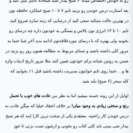
رو به خودش اختصاص میده. ۶ صبح بیدار شید صبحانه کامل میل کنید و
بعد استارت درس خوندن رو بزنید تایم ۷ تا ۱۰ صبح عملکرد حافظه تون
در بهترین حالت ممکنه سعی کنید از درسایی که رتبه سازه شروع کنید.
تایم ۱۰ تا ۱۳ انرژی تون بالاس و بستگی به خودتون داره چه درسای رو
بخونید ولی بهتره که با درسای موردعلاقه‌تون ادامه بدید آخر شبا حتما یه
مرور کلی داشته باشید و تستای مربوط به مطالعه همون روز رو بزنید در
ضمن یه روتین شبانه برای خودتون تعیین کنید مثلا مرور تاریخ ادبیات واژه
ها و… حتما روی تایم خوابتون مدیریت داشته باشید قبل ۱۱ بخوابید که
کله سحر (۶ صبح) بلند شید.
اوایل از این روند خسته میشید اما به نظر من
عادت های خوب با تحمل
رنج و سختی زیادی به وجود میان!
بر خلاف اعتقاد خیلیا که میگن عادت به
درس خوندن کار راحتیه، معتقدم یکی از سخت ترین کارا اینه که هر صبح
بیدار شی ببینی باید کلی کتاب رو بخونی و ازشون تست بزنی تا خودِ