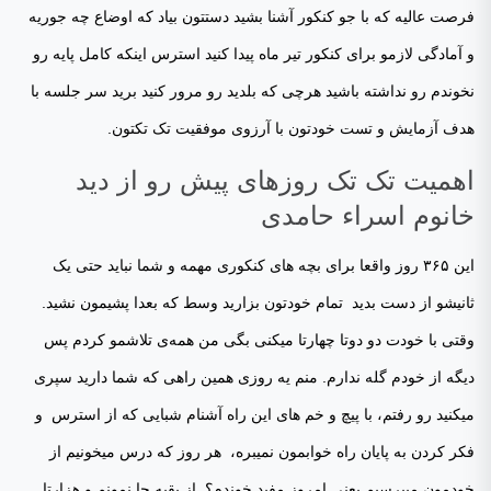
فرصت عالیه که با جو کنکور آشنا بشید دستتون بیاد که اوضاع چه جوریه
و آمادگی لازمو برای کنکور تیر ماه پیدا کنید استرس اینکه کامل پایه رو
نخوندم رو نداشته باشید هرچی که بلدید رو مرور کنید برید سر جلسه با
هدف آزمایش و تست خودتون با آرزوی موفقیت تک تکتون.
اهمیت تک تک روزهای پیش رو از دید
خانوم اسراء حامدی
این ۳۶۵ روز واقعا برای بچه های کنکوری مهمه و شما نباید حتی یک
ثانیشو از دست بدید تمام خودتون بزارید وسط که بعدا پشیمون نشید.
وقتی با خودت دو دوتا چهارتا میکنی بگی من همه‌ی تلاشمو کردم پس
دیگه از خودم گله ندارم. منم یه روزی همین راهی که شما دارید سپری
میکنید رو رفتم، با پیچ و خم های این راه آشنام شبایی که از استرس و
فکر کردن به پایان راه خوابمون نمیبره، هر روز که درس میخونیم از
خودمون میپرسیم یعنی امروز مفید خوندم؟ از بقیه جا نمونم و هزارتا