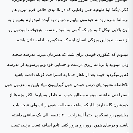
فکر دیگه؛ اینا طبیعیه حتی وقتایی که در ناامیدی خالص فرو میریم هم
نرماله؛ بهتره زود به خودمون بیاییم و دوباره به آینده امیدوارم بشیم و به
اون بالایی توکل کنیم چونکه آدمی به امید زندست. هیچوقت امیدتون رو
از دست ندید این ویژگی انسان اینه که محکوم به ادامه دادن باشه.
میدونم که کنکوری خوندن برای شما که همزمان میرید مدرسه سخته
ولی میتونید با برنامه ریزی درست و حسابی خودتونو برسونید از مدرسه
که برمیگردید خونه بعد از ناهار حتما یه استراحت کوتاه داشته باشید
بلافاصله نشینید پای درس خوندن چون گیراییتون میاد پایین و مغزتون چون
استراحتی نداشته نمیتونه مطالبو خوب به خاطر بسپاره؛ اکثر بچه ها از
خودشون گله دارند با اینکه ساعت مطالعه شون زیاده ولی نتیجه باب
میلشون رو نمیگیرن. حتماً استراحت ۴۰ دقیقه الی یک ساعتی داشته
باشید و درسای همون روز رو مرور کنید. تایم اضافه تست بزنید، تست