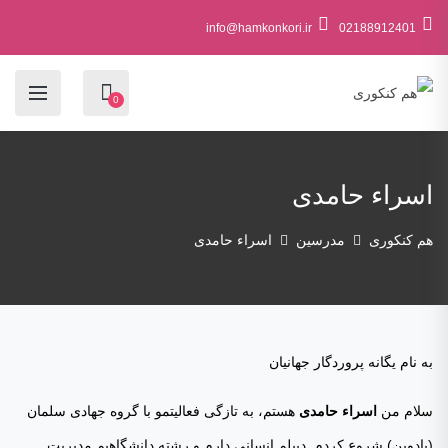
info@hamkonkori.ir
02188912401
0
اسراء حامدی
هم کنکوری
مدرسین
اسراء حامدی
به نام یگانه پروردگار جهانیان
سلام من
اسراء حامدی
هستم، به تازگی فعالیتمو با گروه جهادی سلمان
(یادوین) شروع کردم. دیپلم انسانی دارم و رشته دانشگاهیم مدیریت