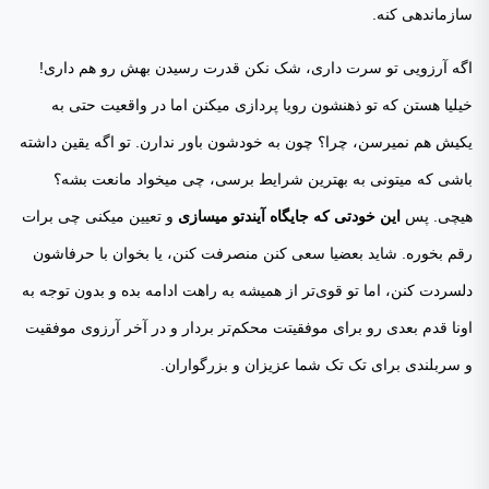
سازماندهی کنه.
اگه آرزویی تو سرت داری، شک نکن قدرت رسیدن بهش رو هم داری!
خیلیا هستن که تو ذهنشون رویا پردازی میکنن اما در واقعیت حتی به
یکیش هم نمیرسن، چرا؟ چون به خودشون باور ندارن. تو‌ اگه یقین داشته
باشی که میتونی به بهترین شرایط برسی، چی میخواد مانعت بشه؟
هیچی. پس
این خودتی که جایگاه آیندتو میسازی
و‌ تعیین میکنی چی برات
رقم بخوره. شاید بعضیا سعی کنن منصرفت کنن، یا بخوان با حرفاشون
دلسردت کنن، اما تو قوی‌تر از همیشه به راهت ادامه بده و بدون توجه به
اونا قدم بعدی رو برای موفقیتت محکم‌تر بردار و در آخر آرزوی موفقیت
و سربلندی برای تک تک شما عزیزان و بزرگواران.