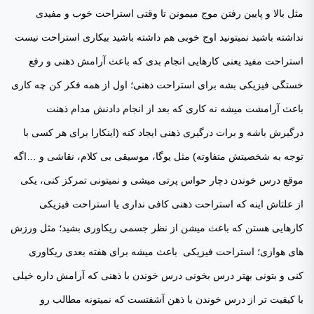
مثل بالا و پایین رفتن موج میمونن تا وقتی استراحت خوب و مفیدی
نداشته باشید نمیتونید اوج خوبی هم داشته باشید بیکاری استراحت نیست
استراحت مفید یعنی کارهایی انجام بدی که باعث آرامش ذهنی و رفع
خستگی فیزیکی بشه برای استراحت ذهنی؛ اول از همه فکر کن چه کاری
باعث آرامشت میشه نه کاری که بعد از انجام دادنش مدام ذهنت
درگیرش باشه و برات درگیری ذهنی ایجاد کنه (اینکارا برای هر کسی با
توجه به شخصیتش متفاوته) مثل یوگا، موسیقی بی کلام، نقاشی و …اگه
موقع درس خوندن دچار حواس پرتی میشی و نمیتونی تمرکز کنی، یکی
از علتاش اینه که استراحت ذهنی کافی نداری یا استراحت فیزیکی
کارهایی هستن که باعث میشن از نظر جسمی ریکاوری بشید؛ مثل ورزش
های هوازی؛ استراحت فیزیکی باعث میشه برای هفته بعدی ریکاوری
کنی و بتونی بهتر درس بخونی درس خوندن با ذهنی که آرامش داره خیلی
با کیفیت تر از درس خوندن با ذهن آشفتست که نمیتونه مطالب رو