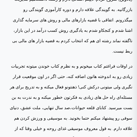
بازرگانیه. به گویندگی علاقه دارم و دوره کارآموزی گویندگی رو
میگذرونم. اتفاقی با قضیه بازارهای مالی و روش های سرمایه گذاری
اشنا شدم و کنجکاو شدم به یادگیری روش کسب درآمد در این بازار،
ناگفته نماند رشته ای هم که انتخاب کردم به قضیه بازار های مالی بی
ربط نیست.
در اوقات فراغتم کتاب میخونم و به نظرم کتاب خوندن میتونه تجربیات
زیادی رو به اندوخته هاتون اضافه کنه، حتی اگر در اون موقعیت قرار
نگیری ولی میتونی درکش کنی! ذهنتونو فعال میکنه و به تدریج برای هر
مسئله‌ای راه حل های زیادی به فکرتون خطور میکنه و به ندرت به بن
بست میرسید. کتابای قلعه حیوانات،صد سال تنهایی، ملت عشق، دنیای
سوفی رو پیشنهاد میکنم حتما بخونید. به موسیقی و ورزش کردن هم
علاقه دارم. به قول معروف موسیقی غذای روحه و خیلی وقتا که از