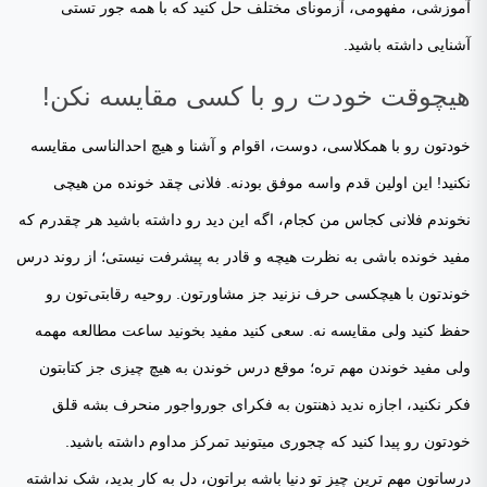
آموزشی، مفهومی، آزمونای مختلف حل کنید که با همه جور تستی
آشنایی داشته باشید.
هیچوقت خودت رو با کسی مقایسه نکن!
خودتون رو با همکلاسی، دوست، اقوام و آشنا و هیچ احدالناسی مقایسه
نکنید! این اولین قدم واسه موفق بودنه. فلانی چقد خونده من هیچی
نخوندم فلانی کجاس من کجام، اگه این دید رو داشته باشید هر چقدرم که
مفید خونده باشی به نظرت هیچه و قادر به پیشرفت نیستی؛ از روند درس
خوندتون با هیچکسی حرف نزنید جز مشاورتون. روحیه رقابتی‌تون رو
حفظ کنید ولی مقایسه نه. سعی کنید مفید بخونید ساعت مطالعه مهمه
ولی مفید خوندن مهم تره؛ موقع درس خوندن به هیچ چیزی جز کتابتون
فکر نکنید، اجازه ندید ذهنتون به فکرای جورواجور منحرف بشه قلق
خودتون رو پیدا کنید که چجوری میتونید تمرکز مداوم داشته باشید.
درساتون مهم ترین چیز تو دنیا باشه براتون، دل به کار بدید، شک نداشته