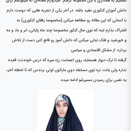
تصمیم به همکاری با این مجموعه گرفتم. امیدوارم مقاله‌ای که مینویسم برای
دانش آموزان کنکوری مفید باشه. در آخر یکی از تجربه هایی که دوست دارم
با کسانی که این مقاله رو مطالعه میکنن (مخصوصا رفقای کنکوری) به
اشتراک بذارم اینه که توی سال کنکور مخصوصا چند ماه پایانی، ابر و باد و مه
و خورشید و فلک تبانی میکنن که دانش آموز رو قانع کنن دست از تلاش
برداره. از مشکل اقتصادی و سیاسی
گرفته تا ترک دیوار همسایه، روی اعصابت رژه میره که درس خوندنت فایده
نداره ولی یادت نره توی مسابقه دوی ماراتون اونی برندس که تا لحظه آخر،
یه نفس برای رسیدن مسیرشو ادامه میده.