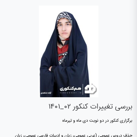
بررسی تغییرات کنکور 02_1401
برگزاری کنکور در دو نوبت دی ماه و تیرماه
حذف دروس عمومی (عربی عمومی، زبان و ادبیات فارسی عمومی، زبان