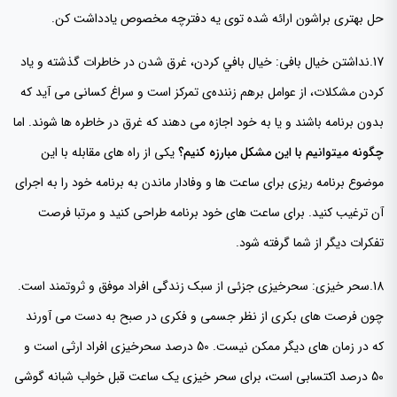
حل بهتری براشون ارائه شده توی یه دفترچه مخصوص یادداشت کن.
17.نداشتن خیال بافی: خيال بافي كردن، غرق شدن در خاطرات گذشته و ياد
كردن مشكلات، از عوامل برهم زننده‌ی تمركز است و سراغ كسانی می آيد كه
بدون برنامه باشند و يا به خود اجازه می دهند كه غرق در خاطره ها شوند. اما
چگونه ميتوانيم با اين مشكل مبارزه كنيم؟
یکی از راه های مقابله با این
موضوع برنامه ریزی برای ساعت ها و وفادار ماندن به برنامه خود را به اجرای
آن ترغيب كنيد. برای ساعت های خود برنامه طراحی كنيد و مرتبا فرصت
تفكرات ديگر از شما گرفته شود.
18.سحر خیزی: سحرخیزی جزئی از سبک زندگی افراد موفق و ثروتمند است.
چون فرصت های بکری از نظر جسمی و فکری در صبح به دست می آورند
که در زمان های دیگر ممکن نیست. 50 درصد سحرخیزی افراد ارثی است و
50 درصد اکتسابی است، برای سحر خیزی یک ساعت قبل خواب شبانه گوشی