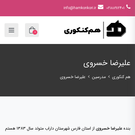
info@hamkonkori.ir
02188912401
0
علیرضا خسروی
هم کنکوری
مدرسین
علیرضا خسروی
بنده
علیرضا خسروی
از استان فارس شهرستان داراب متولد سال ۱۳۸۳ هستم