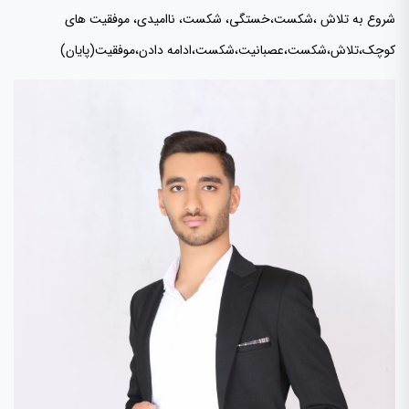
شروع به تلاش ،شکست،خستگی، شکست، ناامیدی، موفقیت های
کوچک،تلاش،شکست،عصبانیت،شکست،ادامه دادن،موفقیت(پایان)