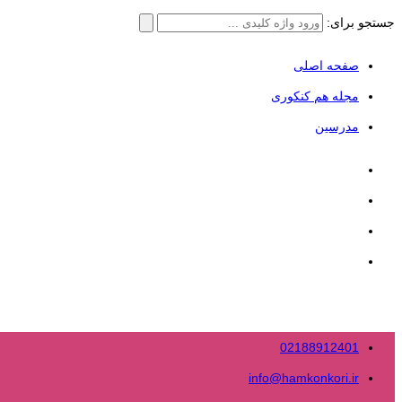
جستجو برای:
صفحه اصلی
مجله هم کنکوری
مدرسین
02188912401
info@hamkonkori.ir