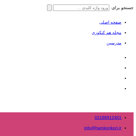
جستجو برای:
صفحه اصلی
مجله هم کنکوری
مدرسین
02188912401
info@hamkonkori.ir